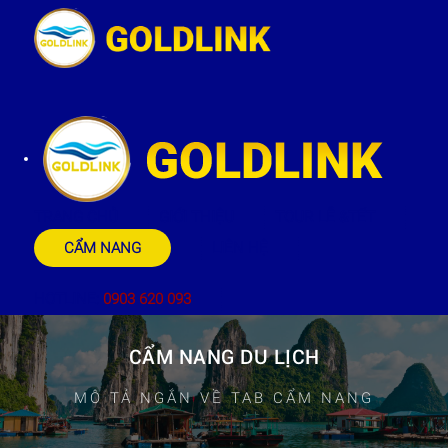
TRANG CHỦ
GIỚI THIỆU
TOUR LỄ &TẾT
CẨM NANG
LIÊN HỆ
HOTLINE:
0903 620 093
CẨM NANG DU LỊCH
MÔ TẢ NGẮN VỀ TAB CẨM NANG