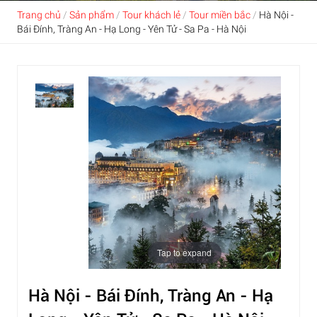
Trang chủ
/
Sản phẩm
/
Tour khách lẻ
/
Tour miền bắc
/
Hà Nội -
Bái Đính, Tràng An - Hạ Long - Yên Tử - Sa Pa - Hà Nội
Tap to expand
Hà Nội - Bái Đính, Tràng An - Hạ