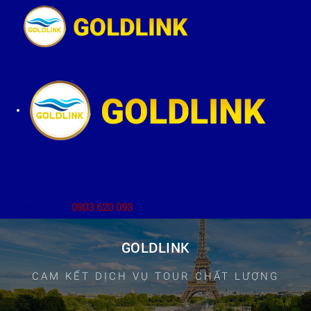
TRANG CHỦ
GIỚI THIỆU
TOUR LỄ &TẾT
CẨM NANG
LIÊN HỆ
HOTLINE:
0903 620 093
GOLDLINK
CAM KẾT DỊCH VỤ TOUR CHẤT LƯỢNG