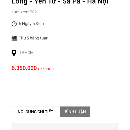
Long - Yên Tử - Sa Pa - Hà Nội
Lượt xem:
2821
6 Ngày 5 Đêm
Thứ 5 hằng tuần
TP.HCM
6.350.000
đ/khách
NỘI DUNG CHI TIẾT
BÌNH LUẬN