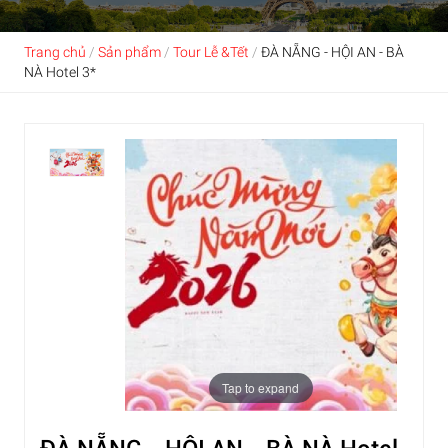
Trang chủ
/
Sản phẩm
/
Tour Lễ &Tết
/
ĐÀ NẴNG - HỘI AN - BÀ
NÀ Hotel 3*
Tap to expand