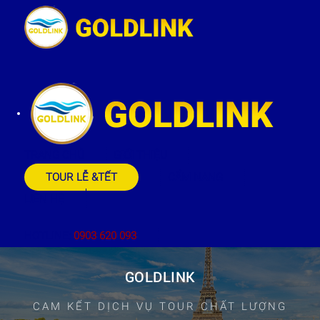
TRANG CHỦ
GIỚI THIỆU
TOUR LỄ &TẾT
CẨM NANG
LIÊN HỆ
HOTLINE:
0903 620 093
GOLDLINK
CAM KẾT DỊCH VỤ TOUR CHẤT LƯỢNG