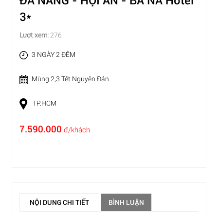
ĐÀ NẴNG - HỘI AN - BÀ NÀ Hotel
3*
Lượt xem:
276
3 NGÀY 2 ĐÊM
Mùng 2,3 Tết Nguyên Đán
TP.HCM
7.590.000
đ/khách
NỘI DUNG CHI TIẾT
BÌNH LUẬN