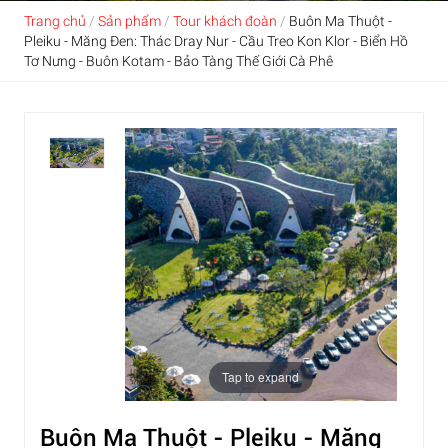
Trang chủ
/
Sản phẩm
/
Tour khách đoàn
/
Buôn Ma Thuột -
Pleiku - Măng Đen: Thác Dray Nur - Cầu Treo Kon Klor - Biển Hồ
Tơ Nưng - Buôn Kotam - Bảo Tàng Thế Giới Cà Phê
Tap to expand
Buôn Ma Thuột - Pleiku - Măng