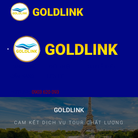
TRANG CHỦ
GIỚI THIỆU
TOUR LỄ &TẾT
CẨM NANG
LIÊN HỆ
HOTLINE:
0903 620 093
GOLDLINK
CAM KẾT DỊCH VỤ TOUR CHẤT LƯỢNG