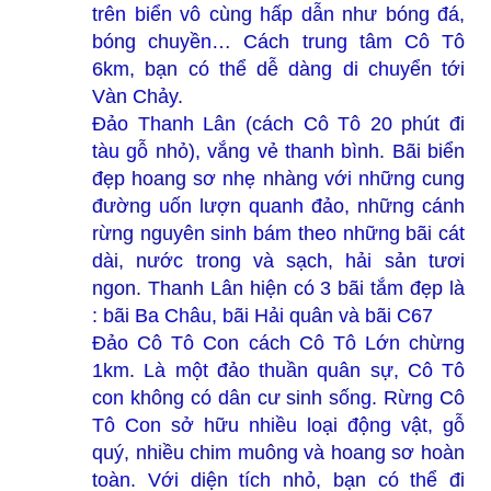
trên biển vô cùng hấp dẫn như bóng đá,
bóng chuyền… Cách trung tâm Cô Tô
6km, bạn có thể dễ dàng di chuyển tới
Vàn Chảy.
Đảo Thanh Lân (cách Cô Tô 20 phút đi
tàu gỗ nhỏ), vắng vẻ thanh bình. Bãi biển
đẹp hoang sơ nhẹ nhàng với những cung
đường uốn lượn quanh đảo, những cánh
rừng nguyên sinh bám theo những bãi cát
dài, nước trong và sạch, hải sản tươi
ngon. Thanh Lân hiện có 3 bãi tắm đẹp là
: bãi Ba Châu, bãi Hải quân và bãi C67
Đảo Cô Tô Con cách Cô Tô Lớn chừng
1km. Là một đảo thuần quân sự, Cô Tô
con không có dân cư sinh sống. Rừng Cô
Tô Con sở hữu nhiều loại động vật, gỗ
quý, nhiều chim muông và hoang sơ hoàn
toàn. Với diện tích nhỏ, bạn có thể đi