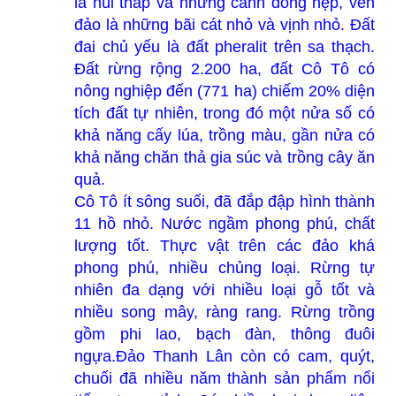
là núi thấp và những cánh đồng hẹp, ven
đảo là những bãi cát nhỏ và vịnh nhỏ. Đất
đai chủ yếu là đất pheralit trên sa thạch.
Đất rừng rộng 2.200 ha, đất Cô Tô có
nông nghiệp đến (771 ha) chiếm 20% diện
tích đất tự nhiên, trong đó một nửa số có
khả năng cấy lúa, trồng màu, gần nửa có
khả năng chăn thả gia súc và trồng cây ăn
quả.
Cô Tô ít sông suối, đã đắp đập hình thành
11 hồ nhỏ. Nước ngầm phong phú, chất
lượng tốt. Thực vật trên các đảo khá
phong phú, nhiều chủng loại. Rừng tự
nhiên đa dạng với nhiều loại gỗ tốt và
nhiều song mây, ràng rang. Rừng trồng
gồm phi lao, bạch đàn, thông đuôi
ngựa.Đảo Thanh Lân còn có cam, quýt,
chuối đã nhiều năm thành sản phẩm nổi