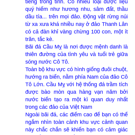
tiếng trong tỉnh. Có nhiều loại dược liệu
quý hiếm như hương nhu, sâm đất, thầu
dầu tía... trên mọi đảo. Động vật rừng núi
từ xa xưa khá nhiều nay ở đảo Thanh Lân
có cả đàn khỉ vàng chừng 100 con, một ít
trăn, tắc kè.
Bãi đá Cầu Mỵ là nơi được mệnh danh là
thiên đường của tình yêu và tuổi trẻ giữa
sóng nước Cô Tô.
Toàn bộ khu vực có hình giống đuôi chuột,
hướng ra biển, nằm phía Nam của đảo Cô
Tô Lớn. Cầu Mỵ với hệ thống đá trầm tích
được bào mòn qua hàng vạn năm bởi
nước biển tạo ra một kì quan duy nhất
trong các đảo của Việt Nam
Ngoài bãi đá, các điểm cao để bạn có thể
ngắm nhìn toàn cảnh khu vực cảnh quan
này chắc chắn sẽ khiến bạn có cảm giác