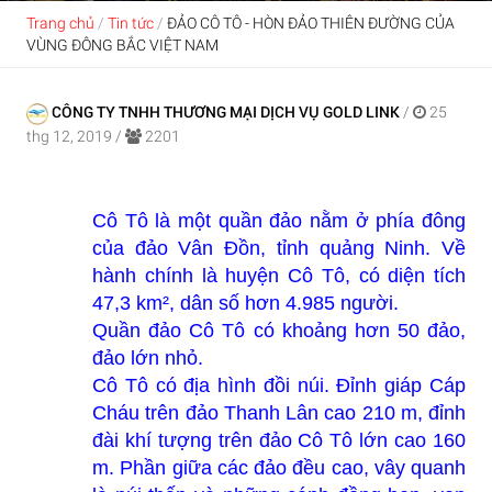
Trang chủ
/
Tin tức
/
ĐẢO CÔ TÔ - HÒN ĐẢO THIÊN ĐƯỜNG CỦA
VÙNG ĐÔNG BẮC VIỆT NAM
CÔNG TY TNHH THƯƠNG MẠI DỊCH VỤ GOLD LINK
/
25
thg 12, 2019
/
2201
Cô Tô là một quần đảo nằm ở phía đông
của đảo Vân Đồn, tỉnh quảng Ninh. Về
hành chính là huyện Cô Tô, có diện tích
47,3 km², dân số hơn 4.985 người.
Quần đảo Cô Tô có khoảng hơn 50 đảo,
đảo lớn nhỏ.
Cô Tô có địa hình đồi núi. Đỉnh giáp Cáp
Cháu trên đảo Thanh Lân cao 210 m, đỉnh
đài khí tượng trên đảo Cô Tô lớn cao 160
m. Phần giữa các đảo đều cao, vây quanh