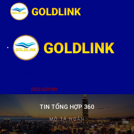
TRANG CHỦ
GIỚI THIỆU
TOUR LỄ &TẾT
CẨM NANG
LIÊN HỆ
HOTLINE:
0903 620 093
TIN TỔNG HỢP 360
MÔ TẢ NGẮN